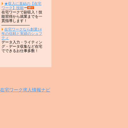
★収入に直結の【在宅
ワーク】技能
在宅ワークで副収入！技
能習得から就業までを一
貫指導します！
───────────
在宅ワークなら創業14
年の信頼と実績のシュフ
ティ
データ入力・ライティン
グ・データ収集など在宅
でできるお仕事多数！
在宅ワーク求人情報ナビ