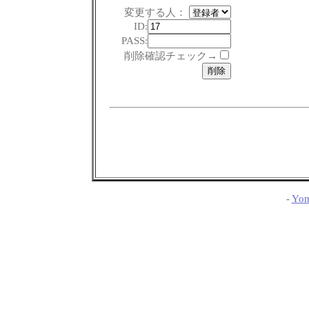
変更する人：
ID:
PASS:
削除確認チェック→
-
Yom