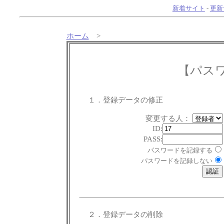
新着サイト
-
更新
ホーム
>
【パス
１．登録データの修正
変更する人：
ID:
PASS:
パスワードを記録する
パスワードを記録しない
２．登録データの削除