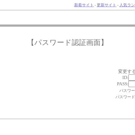
新着サイト
-
更新サイト
-
人気ラ
【パスワード認証画面】
変更す
ID:
PASS:
パスワー
パスワード