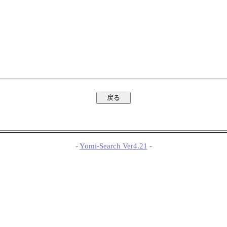
-
Yomi-Search Ver4.21
-