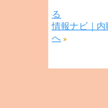
る
情報ナビ｜内
へ